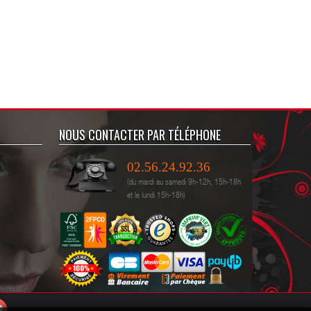
40,00 €
95,00 €
33,33 € HT
79,17 € HT
NOUS CONTACTER PAR TÉLÉPHONE
02.56.24.92.36
(du mardi au samedi 9h-12h, 15h-18h
et le lundi 15h-18h)