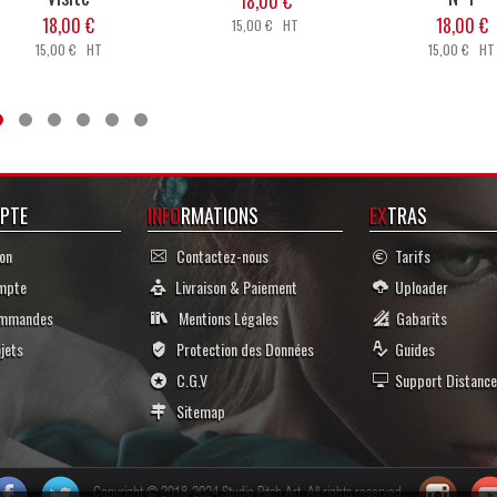
18,00 €
18,00 €
18,00 €
15,00 € HT
15,00 € HT
15,00 € HT
PTE
INFO
RMATIONS
EX
TRAS
on
Contactez-nous
Tarifs
mpte
Livraison & Paiement
Uploader
mmandes
Mentions Légales
Gabarits
jets
Protection des Données
Guides
C.G.V
Support Distance
Sitemap
Copyright © 2018-2024 Studio Pitch Art. All rights reserved.