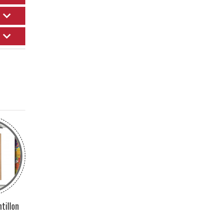
CONIQUE
INFUSEUR THÉ
ante)
1 (produit)
1 (produit)
6
ck
R
WHISKY
1 (produit)
SHOOTER-TEQUILA
2 (produits)
tillon
Pack Nuanciers
Le Cartable