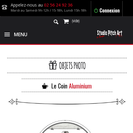
Appelez-nous au
02 56 24 92 36
Connexion
Mardi au Samedi 9h-12h / 15-18h, Lundi 15h-18h
(vide)
MENU
OBJETS PHOTO
____________________________________________
Le Coin
Aluminium
____________________________________________