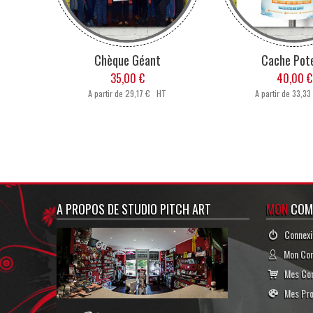
Chèque Géant
Cache Pot
35,00 €
40,00 €
A partir de
29,17 € HT
A partir de
33,33
A PROPOS DE STUDIO PITCH ART
MON
COM
Connexi
Mon Co
Mes Co
Mes Pro