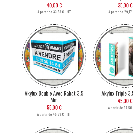
40,00 €
35,00 €
A partir de
33,33 € HT
A partir de
29,17
L
Verre à Vin, Paille,
Whisky
Du petit déjeuné à l'
Akylux Double Avec Rabat 3.5
Akylux Triple 
verre est pour toutes
Verres à personnalis
Mm
45,00 €
une touche origi
55,00 €
A partir de
37,50
G
A partir de
45,83 € HT