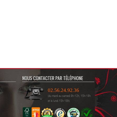
NOUS CONTACTER PAR TÉLÉPHONE
02.56.24.92.36
(du mardi au samedi 9h-12h, 15h-18h
et le lundi 15h-18h)