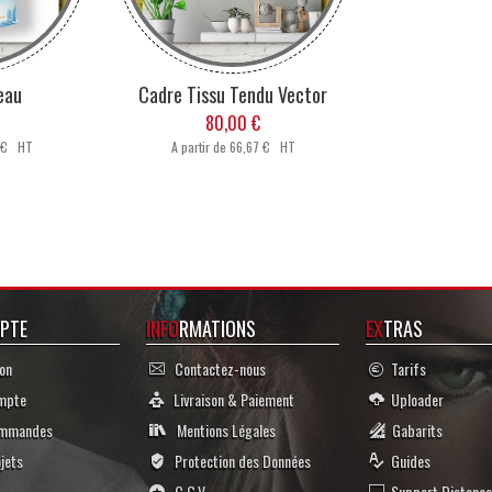
eau
Cadre Tissu Tendu Vector
80,00 €
 € HT
A partir de
66,67 € HT
PTE
INFO
RMATIONS
EX
TRAS
on
Contactez-nous
Tarifs
mpte
Livraison & Paiement
Uploader
mmandes
Mentions Légales
Gabarits
jets
Protection des Données
Guides
C.G.V
Support Distance