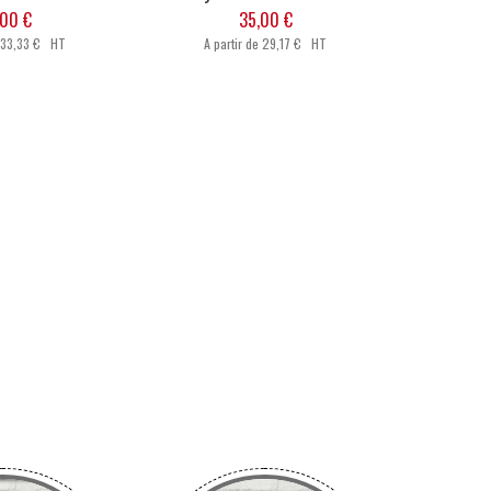
00 €
35,00 €
33,33 € HT
A partir de
29,17 € HT
CONIQUE
INFUSEUR THÉ
ante)
1 (produit)
1 (produit)
R
WHISKY
1 (produit)
SHOOTER-TEQUILA
2 (produits)