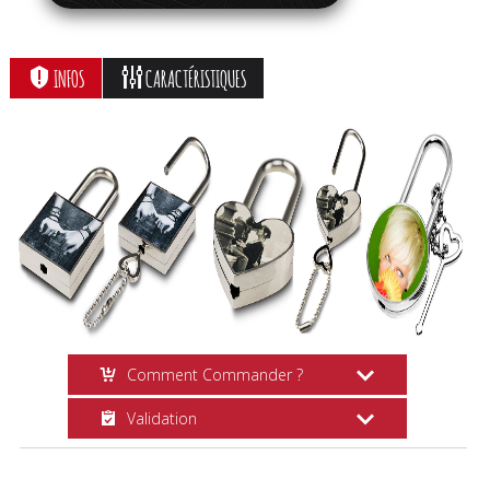
INFOS
CARACTÉRISTIQUES
Comment Commander ?
Validation
Création en Ligne
Choisissez vos options, cliquez sur le
Suivi Commande