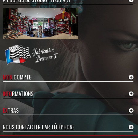
Sauvegarde du Projet
Si vous êtes connecté à la boutique,
votre projet est
automatiquement
sauvegardé
. Vous pourrez revenir
plus tard terminer votre projet en
revenant sur la fiche produit.
MON
COMPTE
INFO
RMATIONS
Ajouter au Panier
EX
TRAS
Lorsque votre personnalisation est
terminée, ou si vous avez choisi
NOUS CONTACTER PAR TÉLÉPHONE
création boutique, cliquez sur
Ajouter au Panier
.