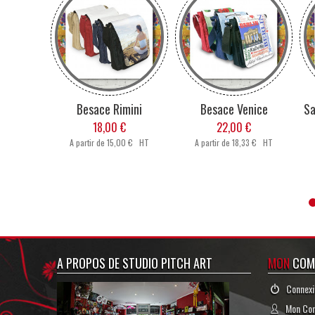
à vos fichiers une description, des
votre "
Esp
informations, etc...
joindre à 
des inform
L
Besace Rimini
Besace Venice
Sa
Lorsque votre personnalisation est terminée, ou si
18,00 €
22,00 €
Si vous devez réaliser plusieurs produits, 
A partir de
15,00 € HT
A partir de
18,33 € HT
Verre à Vin, Paille,
Whisky
Du petit déjeuné à l'
verre est pour toutes
Verres à personnalis
une touche origi
A PROPOS DE STUDIO PITCH ART
MON
COM
G
Connexi
Mon Co