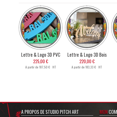
Si vous devez réaliser plusieurs produits, 
- Longue
- Exemple : 10x50 cm (= 500 cm
Nombre de pos
- De 25
- De 120
- De 3060
- De 600
- De 8401
Lettre & Logo 3D PVC
Lettre & Logo 3D Bois
- De 1080
- De 1320
225,00 €
220,00 €
- De 1560
A partir de
187,50 € HT
A partir de
183,33 € HT
Vous pouvez convertir vos
A PROPOS DE STUDIO PITCH ART
MON
COM