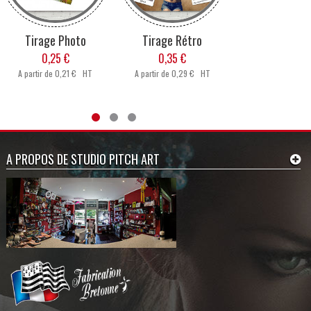
Tirage Photo
Tirage Rétro
Poster
0,25 €
0,35 €
7,00 €
A partir de
0,21 € HT
A partir de
0,29 € HT
A partir de
5,83 
A PROPOS DE STUDIO PITCH ART