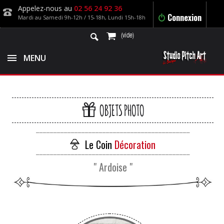
Appelez-nous au
02 56 24 92 36
Connexion
Mardi au Samedi 9h-12h / 15-18h, Lundi 15h-18h
(vide)
MENU
OBJETS PHOTO
____________________________________________
Le Coin
Décoration
____________________________________________
" Ardoise "