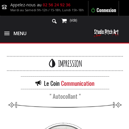
Appelez-nous au
02 56 24 92 36
Connexion
Mardi au Samedi 9h-12h / 15-18h, Lundi 15h-18h
(vide)
MENU
IMPRESSION
____________________________________________
Le Coin
Communication
____________________________________________
" Autocollant "