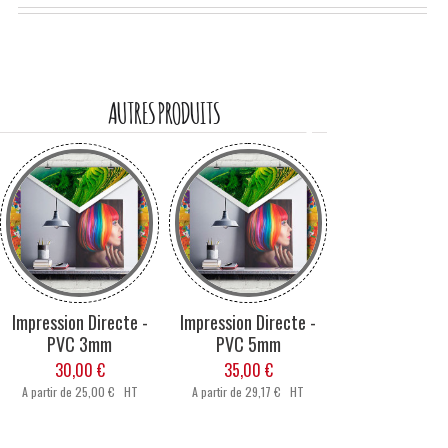
AUTRES PRODUITS
Impression Directe -
Impression Directe -
Impression Dir
PVC 3mm
PVC 5mm
PVC 10m
30,00 €
35,00 €
40,00 €
A partir de
25,00 € HT
A partir de
29,17 € HT
A partir de
33,33