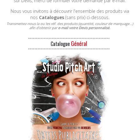
sur Devis, merci de formuler votre demande par e-mail.
Nous vous invitons à découvrir l'ensemble des produits via
nos
Catalogues
(sans prix) ci-dessous.
Transmettez-nous la ou les réf. des produits (quantité, couleur de marquage...)
afin d'obtenir par
e-mail votre
Devis personnalisé
.
Général
Catalogue