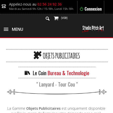
Appelez-nous au
02 56 24 92 36
Connexion
Mardi au Samedi 9h-12h / 15-18h, Lundi 15h-18h
(vide)
MENU
OBJETS PUBLICITAIRES
____________________________________________
Le Coin
Bureau & Technologie
____________________________________________
" Lanyard - Tour Cou "
La Gamme
Objets Publicitaires
est uniquement disponible