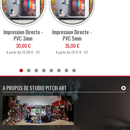
Impression Directe -
Impression Directe -
Impression Dir
PVC 3mm
PVC 5mm
PVC 10m
30,00 €
35,00 €
40,00 €
A partir de
25,00 € HT
A partir de
29,17 € HT
A partir de
33,33
A PROPOS DE STUDIO PITCH ART