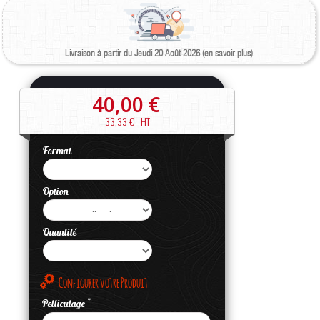
Livraison à partir du Jeudi 20 Août 2026 (en savoir plus)
40,00 €
33,33 €
HT
Format
Option
Quantité
Configurer votre Produit :
*
Pelliculage