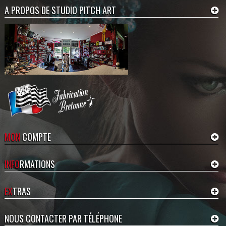
A PROPOS DE STUDIO PITCH ART
Sauvegarde du Projet
Si vous êtes connecté à la boutique,
votre projet est
automatiquement
sauvegardé
. Vous pourrez revenir
plus tard terminer votre projet en
revenant sur la fiche produit.
MON
COMPTE
Ajouter au Panier
INFO
RMATIONS
Lorsque votre personnalisation est
terminée, ou si vous avez choisi
EX
TRAS
création boutique, cliquez sur
Ajouter au Panier
.
Si vous devez réaliser plusieurs
NOUS CONTACTER PAR TÉLÉPHONE
produits, pensez à cliquez sur