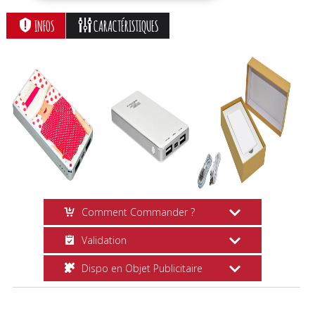
INFOS
CARACTÉRISTIQUES
Comment Commander ?
Validation
Création en Ligne
Dispo en Objet Publicitaire
Choisissez vos options, cliquez sur le
Suivi Commande
bouton
Personnaliser
et suivez les
Vous recevrez plusieurs
e-mails
vous
étapes pas à pas. Vous pouvez