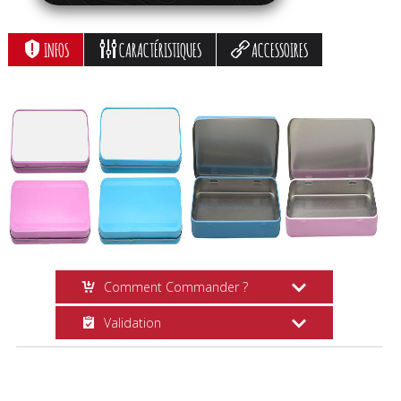
INFOS
CARACTÉRISTIQUES
ACCESSOIRES
Comment Commander ?
Validation
Création en Ligne
Choisissez vos options, cliquez sur le
Suivi Commande
bouton
Personnaliser
et suivez les