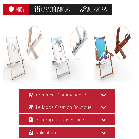
INFOS
CARACTÉRISTIQUES
ACCESSOIRES
Comment Commander ?
Le Mode Création Boutique
Création en Ligne
Stockage de vos Fichiers
Choisissez vos options, cliquez sur le
Mise en Page
bouton
Personnaliser
et suivez les
Validation
Après nous avoir renseigné toutes les
Directement en Ligne
étapes pas à pas. Vous pouvez