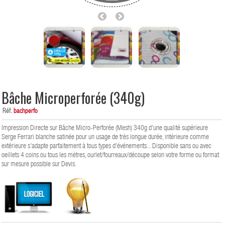
Bâche Microperforée (340g)
Réf.
bachperfo
Impression Directe sur Bâche Micro-Perforée (Mesh) 340g d'une qualité supérieure
Serge Ferrari blanche satinée pour un usage de très longue durée, intérieure comme
extérieure s'adapte parfaitement à tous types d'événements... Disponible sans ou avec
oeillets 4 coins ou tous les mètres, ourlet/fourreaux/découpe selon votre forme ou format
sur mesure possible sur Devis.