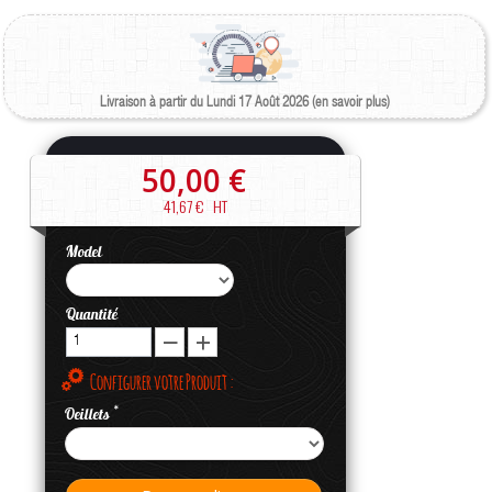
Livraison à partir du Lundi 17 Août 2026 (en savoir plus)
50,00 €
41,67 €
HT
Model
Quantité
Configurer votre Produit :
*
Oeillets