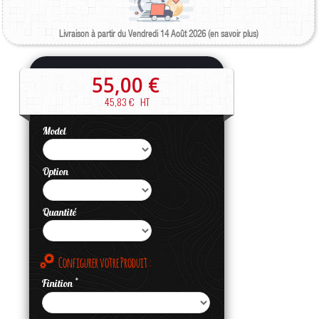
Livraison à partir du Vendredi 14 Août 2026 (en savoir plus)
55,00 €
45,83 €
HT
Model
Option
Quantité
Configurer votre Produit :
*
Finition