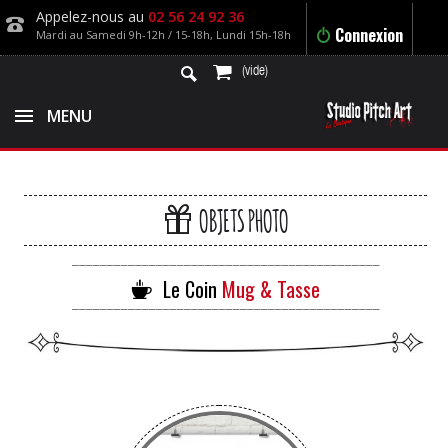
Appelez-nous au
02 56 24 92 36
Connexion
Mardi au Samedi 9h-12h / 15-18h, Lundi 15h-18h
(vide)
MENU
OBJETS PHOTO
____________________________________________
Le Coin
Mug & Tasse
____________________________________________