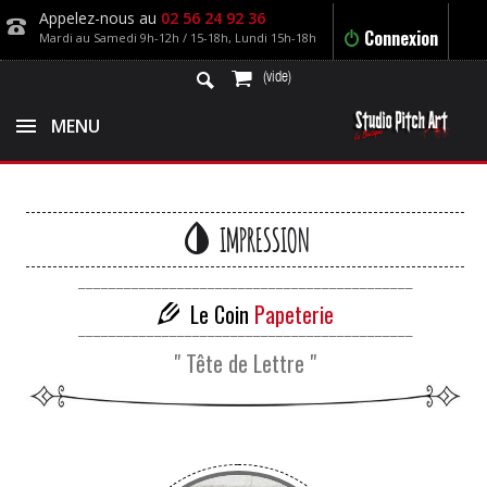
Appelez-nous au
02 56 24 92 36
Connexion
Mardi au Samedi 9h-12h / 15-18h, Lundi 15h-18h
(vide)
MENU
IMPRESSION
____________________________________________
Le Coin
Papeterie
____________________________________________
" Tête de Lettre "