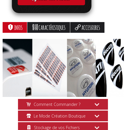
INFOS
CARACTÉRISTIQUES
ACCESSOIRES
Comment Commander ?
Le Mode Création Boutique
Création en Ligne
Stockage de vos Fichiers