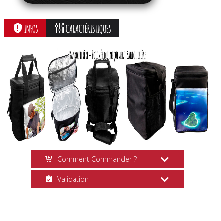
INFOS
CARACTÉRISTIQUES
Comment Commander ?
Validation
Création en Ligne
Choisissez vos options, cliquez sur le
Suivi Commande
bouton
Personnaliser
et suivez les