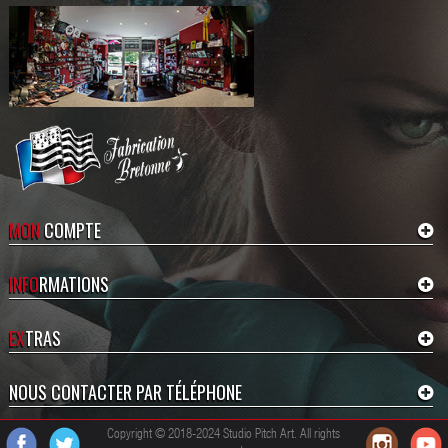
Sauvegarde du Projet
Si vous êtes connecté à la boutique,
votre projet est
automatiquement
sauvegardé
. Vous pourrez revenir
plus tard terminer votre projet en
revenant sur la fiche produit.
MON
COMPTE
INFO
RMATIONS
Ajouter au Panier
EX
TRAS
Lorsque votre personnalisation est
terminée, ou si vous avez choisi
NOUS CONTACTER PAR TÉLÉPHONE
création boutique, cliquez sur
Ajouter au Panier
.
Copyright © 2018-2024 Studio Pitch Art. All rights