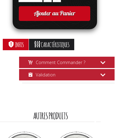
Ajouter au Panier
INFOS
CARACTÉRISTIQUES
Comment Commander ?
Validation
Ajouter au Panier
Choisissez votre quantité et cliquez
Suivi Commande
sur
Ajouter au Panier
.
Vous recevrez plusieurs
e-mails
vous
informant de chaque étape de la
AUTRES PRODUITS
commande.
La Boulette