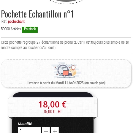
Pochette Echantillon n°1
Réf.
pochechant
50000
Articles
En stock
Cette pochette regroupe 27 échantillons de produits. Car il est toujours plus simple de se
rendre compte au toucher qu'à l'oeil:).
Livraison à partir du Mardi 11 Août 2026 (en savoir plus)
18,00 €
15,00 €
HT
Quantité