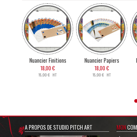
L
Nuancier Finitions
Nuancier Papiers
18,00 €
18,00 €
15,00 € HT
15,00 € HT
Verre à Vin, Paille,
Whisky
Du petit déjeuné à l'
verre est pour toutes
Verres à personnalis
une touche origi
G
A PROPOS DE STUDIO PITCH ART
MON
COM