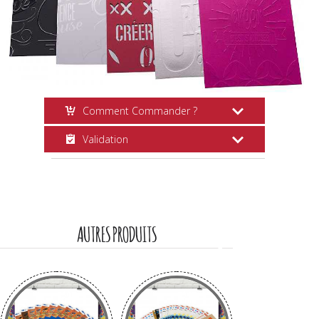
Comment Commander ?
Validation
Ajouter au Panier
Choisissez votre quantité et cliquez
Suivi Commande
sur
Ajouter au Panier
.
Vous recevrez plusieurs
e-mails
vous
informant de chaque étape de la
AUTRES PRODUITS
commande.
La Boulette
Si vous avez fait une erreur lors de la
commande,
Contactez-nous
au plus