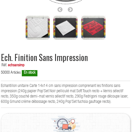
Ech. Finition Sans Impression
Réf.
echsansimp
50000
Articles
En stock
Echantillon unitaire Carte 14x14 cm sans impression comprenant les finitions sans
impression (240g papier Pop'Set Noir pelliculé mat Soft Touch recto + Vernis sélectif
recto, 350g couché demi-mat vernis sélectif recto, 290g Fedrigoni rouge découpe laser,
600g Gmund crème débossage recto, 240g Pop'Set fuchsia gaufrage recto).