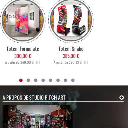
Totem Formulate
Totem Snake
Totem Aer
300,00 €
385,00 €
210,00 €
A partir de
250,00 € HT
A partir de
320,83 € HT
A partir de
175,00
A PROPOS DE STUDIO PITCH ART