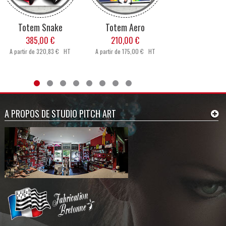
Totem Snake
Totem Aero
Totem Stre
385,00 €
210,00 €
390,00 €
A partir de
320,83 € HT
A partir de
175,00 € HT
A partir de
325,00
A PROPOS DE STUDIO PITCH ART