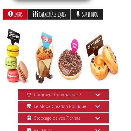
INFOS
CARACTÉRISTIQUES
SUR LE BLOG
Comment Commander ?
Le Mode Création Boutique
Création en Ligne
Stockage de vos Fichiers
Choisissez vos options, cliquez sur le
Mise en Page
bouton
Personnaliser
et suivez les
Validation