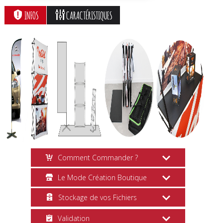
INFOS
CARACTÉRISTIQUES
Comment Commander ?
Le Mode Création Boutique
Création en Ligne
Stockage de vos Fichiers
Choisissez vos options, cliquez sur le
Mise en Page
bouton
Personnaliser
et suivez les
Validation