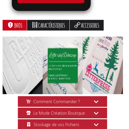
INFOS
CARACTÉRISTIQUES
ACCESSOIRES
Comment Commander ?
Le Mode Création Boutique
Création en Ligne
Stockage de vos Fichiers