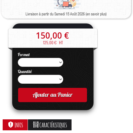
Livraison à partir du Samedi 15 Août 2026 (en savoir plus)
150,00 €
125,00 €
HT
Format
Quantité
Ajouter au Panier
INFOS
CARACTÉRISTIQUES