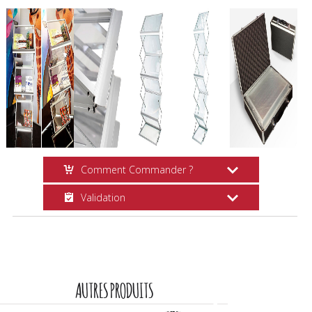
Comment Commander ?
Validation
Ajouter au Panier
Choisissez vos options, quantité et
Suivi Commande
cliquez sur
Ajouter au Panier
.
Vous recevrez plusieurs
e-mails
vous
informant de chaque étape de la
AUTRES PRODUITS
commande.