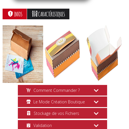
INFOS
CARACTÉRISTIQUES
Comment Commander ?
Le Mode Création Boutique
Création en Ligne
Stockage de vos Fichiers
Choisissez vos options, cliquez sur le
Mise en Page
bouton
Personnaliser
et suivez les
Validation