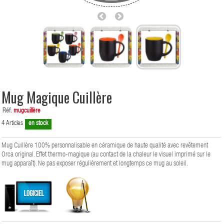
Mug Magique Cuillère
Réf.
mugcuillère
4
Articles
en stock
Mug Cuillère 100% personnalisable en céramique de haute qualité avec revêtement
Orca original. Effet thermo-magique (au contact de la chaleur le visuel imprimé sur le
mug apparaît). Ne pas exposer régulièrement et longtemps ce mug au soleil.