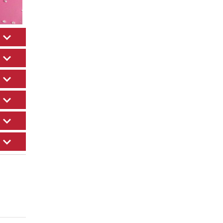
CONIQUE
INFUSEUR THÉ
ante)
1 (produit)
1 (produit)
R
WHISKY
e-
1 (produit)
SHOOTER-TEQUILA
2 (produits)
t
".
6
ck