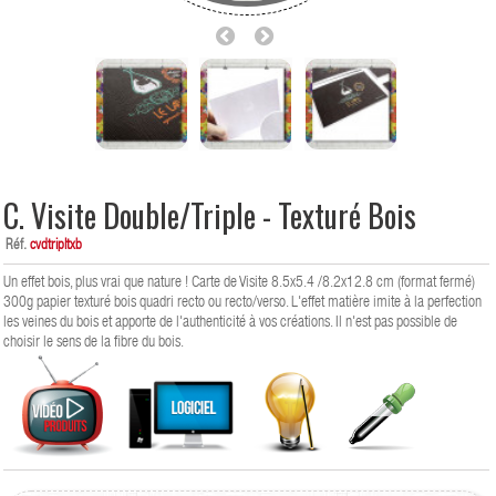
C. Visite Double/Triple - Texturé Bois
Réf.
cvdtripltxb
Un effet bois, plus vrai que nature ! Carte de Visite 8.5x5.4 /8.2x12.8 cm (format fermé)
300g papier texturé bois quadri recto ou recto/verso. L'effet matière imite à la perfection
les veines du bois et apporte de l'authenticité à vos créations. Il n'est pas possible de
choisir le sens de la fibre du bois.