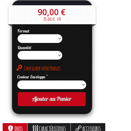
90,00 €
75,00 €
HT
Format
Quantité
Configurer votre Produit :
*
Couleur Enveloppe
Ajouter au Panier
INFOS
CARACTÉRISTIQUES
ACCESSOIRES