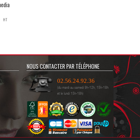
media
Sac À Dos X-Banner
40,00 €
 € HT
A partir de
33,33 € HT
NOUS CONTACTER PAR TÉLÉPHONE
02.56.24.92.36
(du mardi au samedi 9h-12h, 15h-18h
et le lundi 15h-18h)