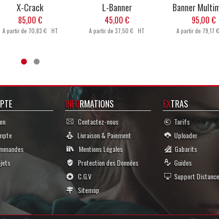
X-Crack
L-Banner
Banner Multi
85,00 €
45,00 €
95,00 €
A partir de
70,83 € HT
A partir de
37,50 € HT
A partir de
79,17
PTE
INFO
RMATIONS
EX
TRAS
on
Contactez-nous
Tarifs
mpte
Livraison & Paiement
Uploader
mmandes
Mentions Légales
Gabarits
jets
Protection des Données
Guides
C.G.V
Support Distance
Sitemap