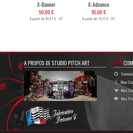
X-Banner
X-Advance
50,00 €
95,00 €
A partir de
41,67 € HT
A partir de
79,17 € HT
A PROPOS DE STUDIO PITCH ART
MON
COM
Connexi
Mon Co
Mes Co
Mes Pro