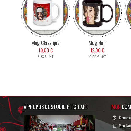
votre "
Esp
informations, etc...
joindre à 
des inform
L
Mug Classique
Mug Noir
Lorsque votre personnalisation est terminée, ou si
10,00 €
12,00 €
Si vous devez réaliser plusieurs produits, 
8,33 € HT
10,00 € HT
Verre à Vin, Paille,
Whisky
Du petit déjeuné à l'
verre est pour toutes
Verres à personnalis
une touche origi
A PROPOS DE STUDIO PITCH ART
MON
COM
G
Connexi
Mon Co