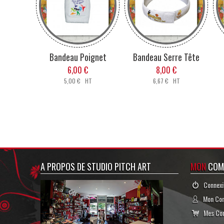
des inform
L
Bandeau Poignet
Bandeau Serre Tête
Lorsque votre personnalisation est terminée, ou si
6,00 €
8,00 €
Si vous devez réaliser plusieurs produits, 
5,00 € HT
6,67 € HT
Verre à Vin, Paille,
Whisky
Du petit déjeuné à l'
verre est pour toutes
A PROPOS DE STUDIO PITCH ART
MON
COM
Verres à personnalis
une touche origi
Connexi
G
Mon Co
Mes Co