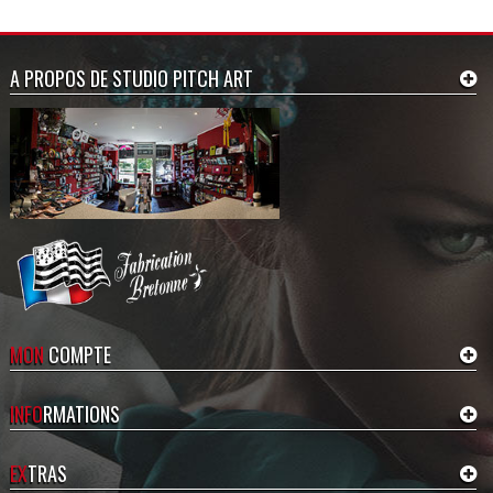
A PROPOS DE STUDIO PITCH ART
MON
COMPTE
INFO
RMATIONS
EX
TRAS