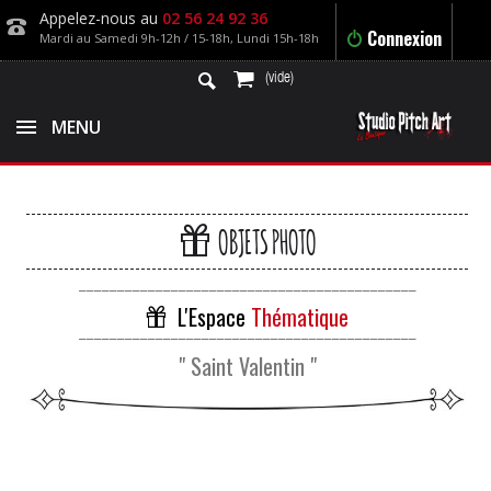
Appelez-nous au
02 56 24 92 36
Connexion
Mardi au Samedi 9h-12h / 15-18h, Lundi 15h-18h
(vide)
MENU
OBJETS PHOTO
____________________________________________
L'Espace
Thématique
____________________________________________
" Saint Valentin "