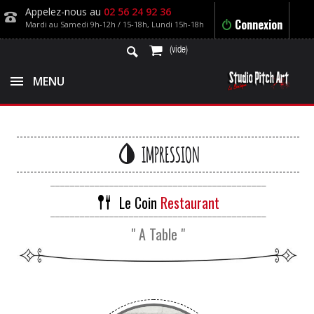
Appelez-nous au
02 56 24 92 36
Connexion
Mardi au Samedi 9h-12h / 15-18h, Lundi 15h-18h
(vide)
MENU
IMPRESSION
____________________________________________
Le Coin
Restaurant
____________________________________________
" A Table "